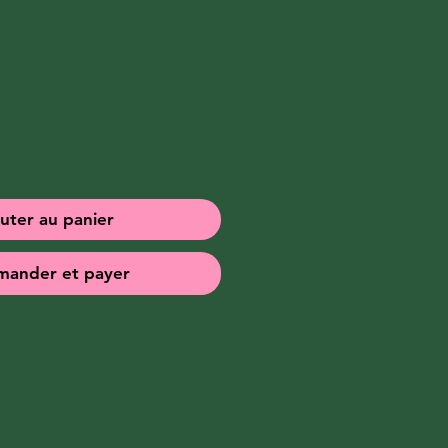
x
uter au panier
ander et payer