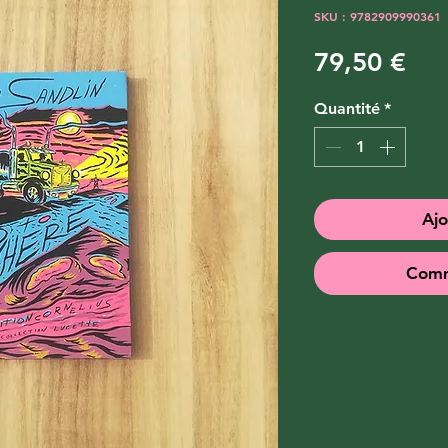
SKU : 9782909990361
Pri
79,50 €
Quantité
*
Ajo
Comm