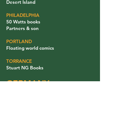
Desert Island
PHILADELPHIA
50 Watts books
Partners & son
PORTLAND
Floating world comics
TORRANCE
Stuart NG Books​
GERMANY
BERLIN
All the problems in the world
Big Brobot
CANADA
MONTREAL
Librairie Drawn & Quarterly