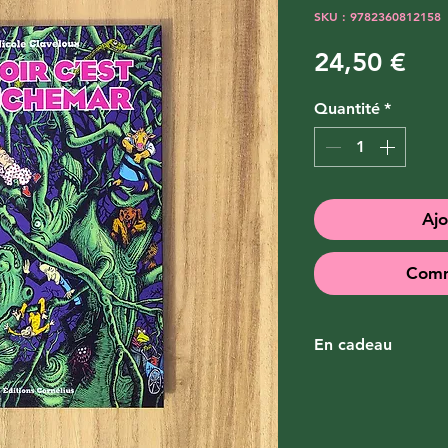
SKU : 9782360812158
Pri
24,50 €
Quantité
*
Ajo
Comm
En cadeau
Pour l'achat de ce
marque page et un
Claveloux (format