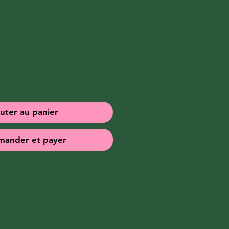
x
uter au panier
ander et payer
 livre, nous vous offrons un 
e affiche inédite de Nicole 
 30 x 24 cm).