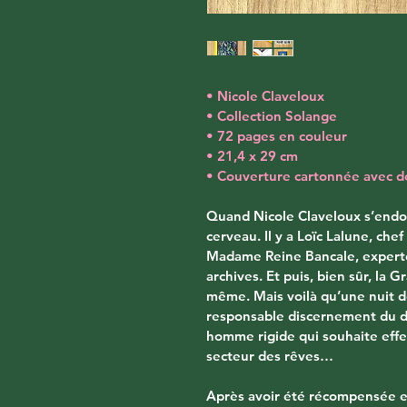
• Nicole Claveloux
• Collection Solange
• 72 pages en couleur
• 21,4 x 29 cm
• Couverture cartonnée avec do
Quand Nicole Claveloux s’endor
cerveau. Il y a Loïc Lalune, che
Madame Reine Bancale, experte
archives. Et puis, bien sûr, la G
même. Mais voilà qu’une nuit d
responsable discernement du dé
homme rigide qui souhaite effe
secteur des rêves… 
Après avoir été récompensée e