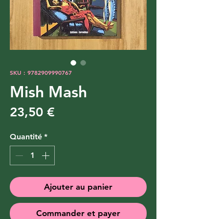
SKU : 9782909990767
Mish Mash
Prix
23,50 €
Quantité
*
Ajouter au panier
Commander et payer