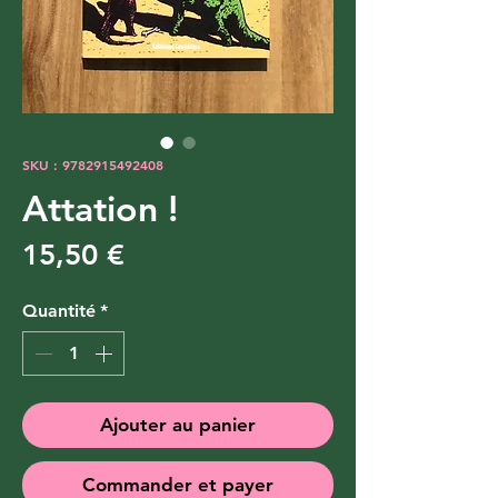
SKU : 9782915492408
Attation !
Prix
15,50 €
Quantité
*
Ajouter au panier
Commander et payer