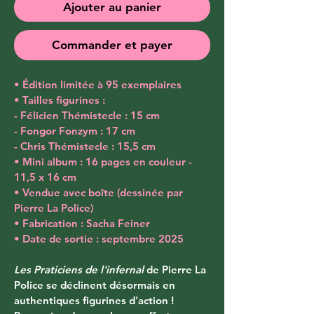
Ajouter au panier
Commander et payer
• Édition limitée à 95 exemplaires
• Tailles figurines :
- Félicien Thémistecle : 15 cm
- Fongor Fonzym : 17 cm
- Chris Thémistecle : 15,5 cm
• Mini album : 16 pages en couleur - 
11,5 x 16 cm
• Vendue avec boîte (dessinée par 
Pierre La Police)
• Fabrication : Sacha Feiner
• Date de sortie : septembre 2025
Les Praticiens de l'infernal
 de Pierre La 
Police se déclinent désormais en 
authentiques figurines d'action ! 