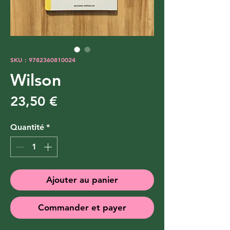
SKU : 9782360810024
Wilson
Prix
23,50 €
Quantité
*
Ajouter au panier
Commander et payer