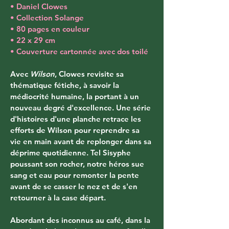
• Daniel Clowes
• Collection Solange
• 80 pages en couleur
• 22 x 29 cm
• Couverture cartonnée avec dos toilé
Avec 
Wilson
, Clowes revisite sa 
thématique fétiche, à savoir la 
médiocrité humaine, la portant à un 
nouveau degré d'excellence. Une série 
d'histoires d'une planche retrace les 
efforts de Wilson pour reprendre sa 
vie en main avant de replonger dans sa 
déprime quotidienne. Tel Sisyphe 
poussant son rocher, notre héros sue 
sang et eau pour remonter la pente 
avant de se casser le nez et de s'en 
retourner à la case départ.
Abordant des inconnus au café, dans la 