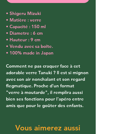
• Shigeru Mizuki
• Matière : verre
• Capacité : 150 ml
• Diametre : 6 cm
• Hauteur : 9 cm
• Vendu avec sa boîte.
• 100% made in Japan
Comment ne pas craquer face à cet 
adorable verre Tanuki ? Il est si mignon 
avec son air nonchalant et son regard 
flegmatique. Proche d'un format 
"verre à moutarde", il remplira aussi 
bien ses fonctions pour l'apéro entre 
amis que pour le goûter des enfants.
Vous aimerez aussi