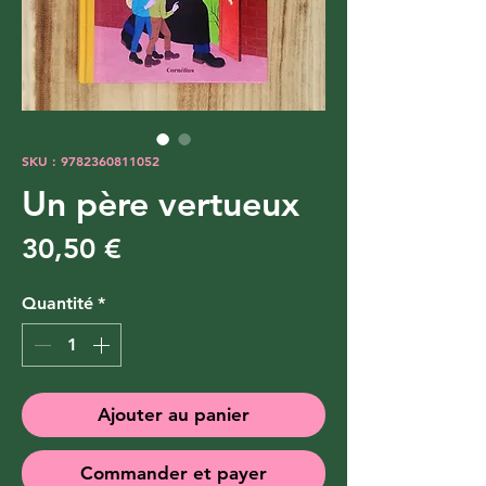
SKU : 9782360811052
Un père vertueux
Prix
30,50 €
Quantité
*
Ajouter au panier
Commander et payer