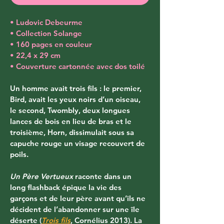
• Ludovic Debeurme
• Collection Solange
• 160 pages en couleur
• 22,4 x 29 cm
• Couverture cartonnée avec dos toilé
Un homme avait trois fils : le premier, 
Bird, avait les yeux noirs d’un oiseau, 
le second, Twombly, deux longues 
lances de bois en lieu de bras et le 
troisième, Horn, dissimulait sous sa 
capuche rouge un visage recouvert de 
poils. 
Un Père Vertueux
 raconte dans un 
long flashback épique la vie des 
garçons et de leur père avant qu’ils ne 
décident de l’abandonner sur une île 
déserte (
Trois fils
, Cornélius 2013). La 