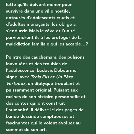
lutte qu’ils doivent mener pour 
survivre dans une ville hostile, 
entourés d’adolescents cruels et 
d’adultes menaçants, les oblige à 
s’endurcir. Mais le rêve et l’unité 
parviendront-ils à les protéger de la 
malédiction familiale qui les accable…? 
Peintre des cauchemars, des pulsions 
inavouées et des troubles de 
l’adolescence, Ludovic Debeurme 
signe, avec 
Trois Fils
 et 
Un Père 
Vertueux
, un diptyque troublant et 
puissamment original. Puisant aux 
racines de son histoire personnelle et 
des contes qui ont construit 
l’humanité, il délivre ici des pages de 
bande dessinée somptueuses et 
fascinantes qui le voient évoluer au 
sommet de son art. 