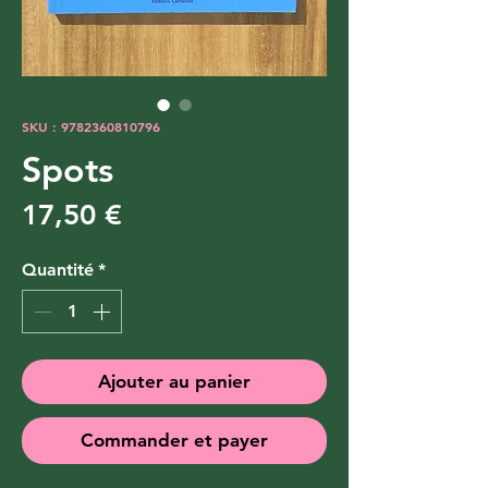
SKU : 9782360810796
Spots
Prix
17,50 €
Quantité
*
Ajouter au panier
Commander et payer