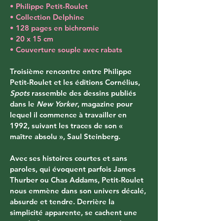
• Philippe Petit-Roulet
• Collection Delphine
• 128 pages en bichromie
• 20 x 15 cm
• Couverture souple avec rabats
Troisième rencontre entre Philippe 
Petit-Roulet et les éditions Cornélius, 
Spots
 rassemble des dessins publiés 
dans le 
New Yorker
, magazine pour 
lequel il commence à travailler en 
1992, suivant les traces de son « 
maître absolu », Saul Steinberg. 
Avec ses histoires courtes et sans 
paroles, qui évoquent parfois James 
Thurber ou Chas Addams, Petit-Roulet 
nous emmène dans son univers décalé, 
absurde et tendre. Derrière la 
simplicité apparente, se cachent une 