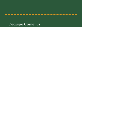
L'équipe Cornélius
Foreign rights
Diffusion & Distribution
Librairies
/
Foreign bookstores
Proposer un projet
Faire un stage
Recevoir nos actualités
​Inscrivez-vous à notre newsletter pour
ne pas manquer nos sorties !
S'inscrire