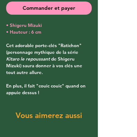
Commander et payer
• Shigeru Mizuki
• Hauteur : 6 cm
Cet adorable porte-clés "Ratichon" 
(personnage mythique de la série 
Kitaro le repoussant
 de Shigeru 
Mizuki) saura donner à vos clés une 
tout autre allure.
En plus, il fait "couic couic" quand on 
appuie dessus !
Vous aimerez aussi