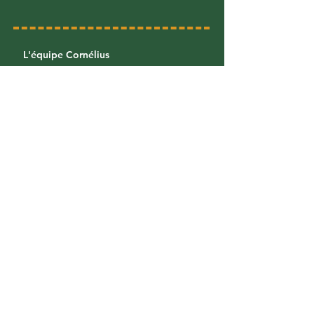
L'équipe Cornélius
Foreign rights
Diffusion & Distribution
Librairies
/
Foreign bookstores
Proposer un projet
Faire un stage
Recevoir nos actualités
​Inscrivez-vous à notre newsletter pour
ne pas manquer nos sorties !
S'inscrire