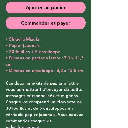
Ajouter au panier
Commander et payer
• Shigeru Mizuki
• Papier japonais
• 30 feuilles + 5 enveloppe
• Dimension papier à lettre : 7,3 x 11,3 
cm
• Dimension enveloppe : 8,2 x 12,5 cm
Ces deux mini-kits de papier à lettre 
vous permettront d'envoyer de petits 
messages personnalisés et mignons. 
Chaque lot comprend un bloc-note de 
30 feuilles et de 5 enveloppes en 
véritable papier japonais. Vous pouvez 
commander chaque kit 
individuellement.