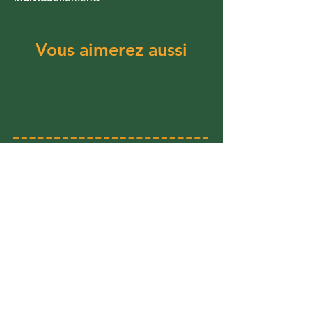
Vous aimerez aussi
L'équipe Cornélius
Foreign rights
Diffusion & Distribution
Librairies
/
Foreign bookstores
Proposer un projet
Faire un stage
Recevoir nos actualités
​Inscrivez-vous à notre newsletter pour