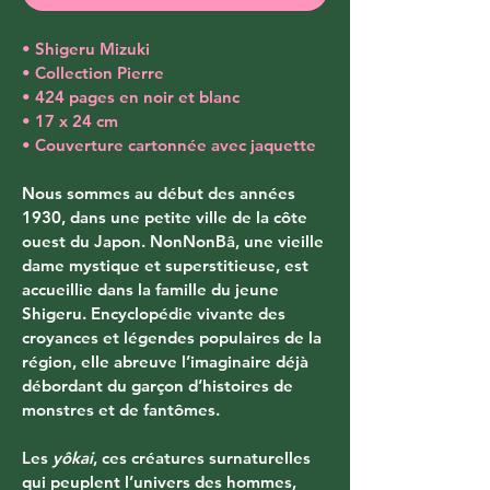
• Shigeru Mizuki
• Collection Pierre
• 424 pages en noir et blanc
• 17 x 24 cm
• Couverture cartonnée avec jaquette
Nous sommes au début des années 
1930, dans une petite ville de la côte 
ouest du Japon. NonNonBâ, une vieille 
dame mystique et superstitieuse, est 
accueillie dans la famille du jeune 
Shigeru. Encyclopédie vivante des 
croyances et légendes populaires de la 
région, elle abreuve l’imaginaire déjà 
débordant du garçon d’histoires de 
monstres et de fantômes.
Les 
yôkai
, ces créatures surnaturelles 
qui peuplent l’univers des hommes, 