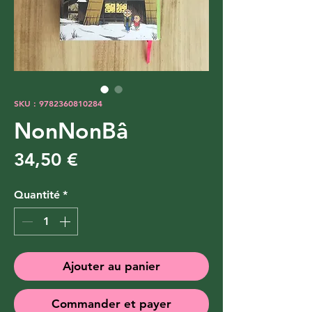
SKU : 9782360810284
NonNonBâ
Prix
34,50 €
Quantité
*
Ajouter au panier
Commander et payer