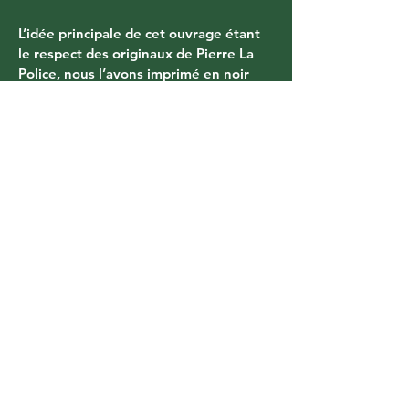
L’idée principale de cet ouvrage étant 
le respect des originaux de Pierre La 
Police, nous l’avons imprimé en noir 
seul sur un papier légèrement ivoire, 
comme dans ses carnets.
À NOTER : Tiré à 500 exemplaires 
signés et numérotés.
Vous aimerez aussi
L'équipe Cornélius