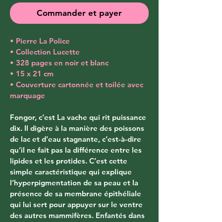
Commander et payer
• Pierre La Police
• Collection Lucette
• 328 pages en noir et blanc
• 15 x 21 cm
• Couverture cartonnée et toilée avec 
marquage
Fongor, c’est La vache qui rit puissance 
dix. Il digère à la manière des poissons 
de lac et d’eau stagnante, c’est-à-dire 
qu’il ne fait pas la différence entre les 
lipides et les protides. C’est cette 
simple caractéristique qui explique 
l’hyperpigmentation de sa peau et la 
présence de sa membrane épithéliale 
qui lui sert pour appuyer sur le ventre 
des autres mammifères. Enfantés dans 