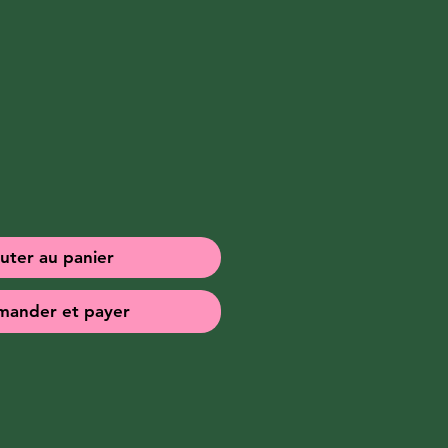
x
uter au panier
ander et payer