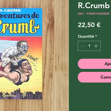
R.Crumb
SKU : 9782915492828
Pri
22,50 €
Quantité
*
Ajo
Comm