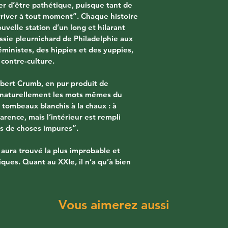
ter d’être pathétique, puisque tant de 
river à tout moment”. Chaque histoire 
velle station d’un long et hilarant 
essie pleurnichard de Philadelphie aux 
éministes, des hippies et des yuppies, 
 contre-culture.
obert Crumb, en pur produit de 
e naturellement les mots mêmes du 
 tombeaux blanchis à la chaux : à 
arence, mais l’intérieur est rempli 
s de choses impures”.
aura trouvé la plus improbable et 
ues. Quant au XXIe, il n’a qu’à bien 
Vous aimerez aussi