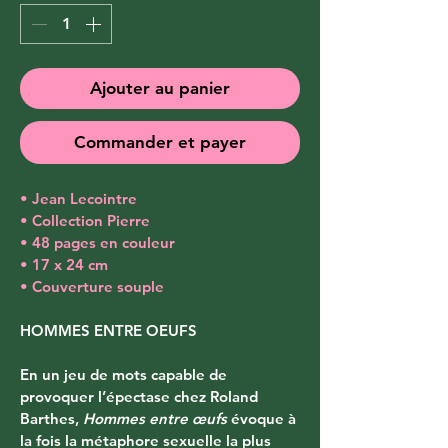
Ajouter au panier
Commander et payer
• Jean Lecointre
• Collection Pierre
• 48 pages en couleur
• 17 x 24 cm
• Couverture souple
HOMMES ENTRE OEUFS
En un jeu de mots capable de 
provoquer l’épectase chez Roland 
Barthes, 
Hommes entre œufs
 évoque à 
la fois la métaphore sexuelle la plus 