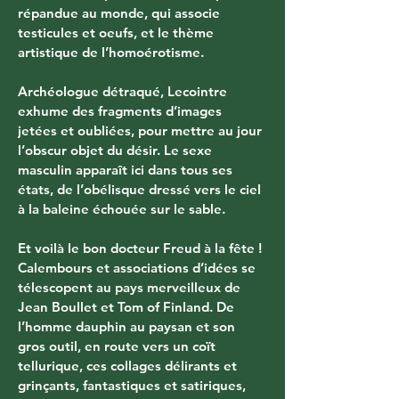
répandue au monde, qui associe 
testicules et oeufs, et le thème 
artistique de l’homoérotisme.
Archéologue détraqué, Lecointre 
exhume des fragments d’images 
jetées et oubliées, pour mettre au jour 
l’obscur objet du désir. Le sexe 
masculin apparaît ici dans tous ses 
états, de l’obélisque dressé vers le ciel 
à la baleine échouée sur le sable.
Et voilà le bon docteur Freud à la fête ! 
Calembours et associations d’idées se 
télescopent au pays merveilleux de 
Jean Boullet et Tom of Finland. De 
l’homme dauphin au paysan et son 
gros outil, en route vers un coït 
tellurique, ces collages délirants et 
grinçants, fantastiques et satiriques, 