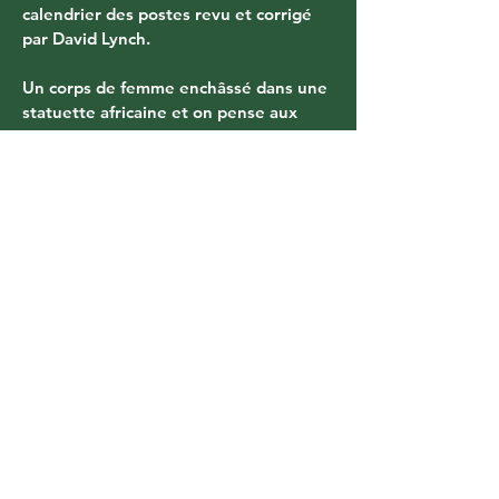
calendrier des postes revu et corrigé 
par David Lynch.
Un corps de femme enchâssé dans une 
statuette africaine et on pense aux 
photos sado-masochistes de Man Ray, 
à la femme poisson de Magritte, aux 
poupées de Bellmer, aux femmes-
tiroirs de Dali. Les surréalistes 
aimaient à ligoter, découper, amputer 
le corps féminin. Et le coup de rasoir 
de Lecointre vaut bien celui de Bunuel.
Mais ses créatures semblent 
inabouties, inachevées, ébauches peu 
viables tombées des mains d’un 
démiurge lubrique. Quel sort attend la 
femme-autruche, qui se cache la tête 
dans le sable ?