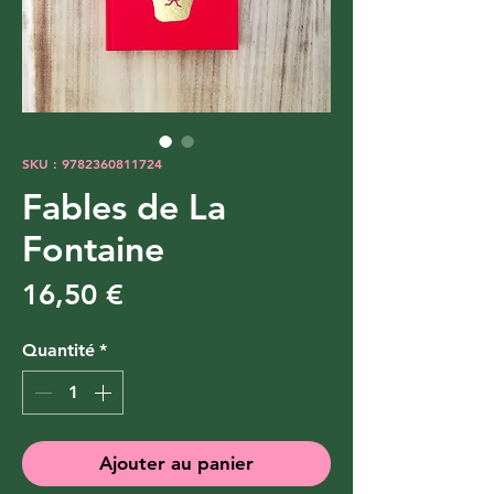
SKU : 9782360811724
Fables de La
Fontaine
Prix
16,50 €
Quantité
*
Ajouter au panier