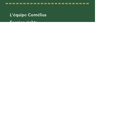
L'équipe Cornélius
Foreign rights
Diffusion & Distribution
Librairies
/
Foreign bookstores
Proposer un projet
Faire un stage
Recevoir nos actualités
​Inscrivez-vous à notre newsletter pour
ne pas manquer nos sorties !
S'inscrire