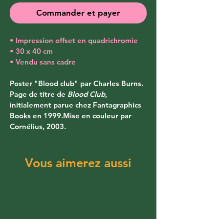
Commander et payer
• Impression offset en quadrichromie
• 30 x 40 cm
• Vendu sans cadre
Poster "Blood club" par Charles Burns. 
Page de titre de 
Blood Club
, 
initialement parue chez Fantagraphics 
Books en 1999.Mise en couleur par 
Cornélius, 2003.
Vous aimerez aussi