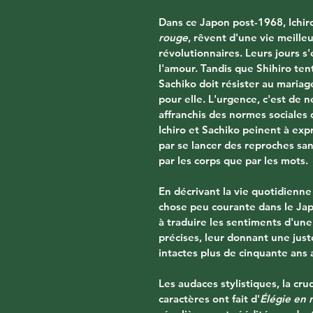
Dans ce Japon post-1968, Ichiro
rouge
, rêvent d'une vie meille
révolutionnaires. Leurs jours s'
l'amour. Tandis que Shihiro ten
Sachiko doit résister au mariag
pour elle. L'urgence, c'est de 
affranchis des normes sociales 
Ichiro et Sachiko peinent à expri
par se lancer des reproches s
par les corps que par les mots.
En décrivant la vie quotidienne 
chose peu courante dans le Ja
à traduire les sentiments d'une
précises, leur donnant une just
intactes plus de cinquante ans 
Les audaces stylistiques, la cr
caractères ont fait d'
Élégie en 