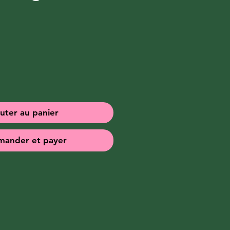
x
uter au panier
ander et payer