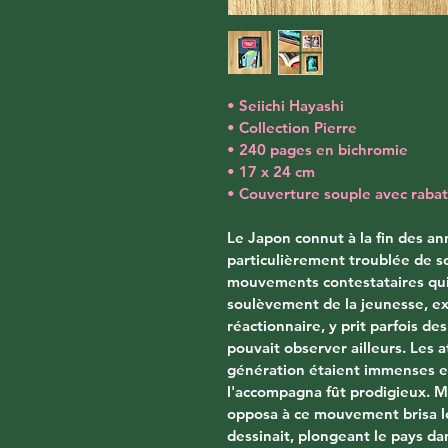
• Seiichi Hayashi
• Collection Pierre
• 240 pages en bichromie
• 17 x 24 cm
• Couverture souple avec rabat
Le Japon connut à la fin des a
particulièrement troublée de so
mouvements contestataires qui 
soulèvement de la jeunesse, e
réactionnaire, y prit parfois de
pouvait observer ailleurs. Les a
génération étaient immenses et
l'accompagna fût prodigieux. Ma
opposa à ce mouvement brisa le
dessinait, plongeant le pays dan