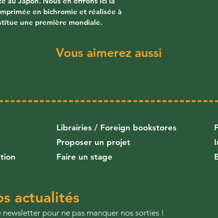
 au Japon. Nous en offrons ici la 
imprimée en bichromie et réalisée à 
nstitue une première mondiale.
Vous aimerez aussi
Librairies
/
Foreign bookstores
Proposer un projet
ution
Faire un stage
s actualités
re newsletter pour ne pas manquer nos sorties !