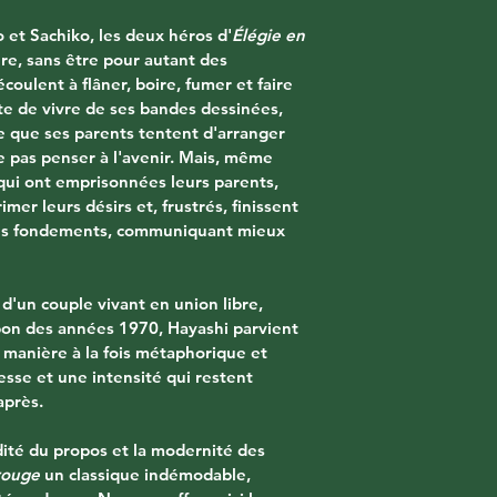
 et Sachiko, les deux héros d'
Élégie en 
ure, sans être pour autant des 
écoulent à flâner, boire, fumer et faire 
te de vivre de ses bandes dessinées, 
e que ses parents tentent d'arranger 
ne pas penser à l'avenir. Mais, même 
qui ont emprisonnées leurs parents, 
mer leurs désirs et, frustrés, finissent 
ans fondements, communiquant mieux 
d'un couple vivant en union libre, 
pon des années 1970, Hayashi parvient 
 manière à la fois métaphorique et 
esse et une intensité qui restent 
après.
udité du propos et la modernité des 
rouge
 un classique indémodable, 