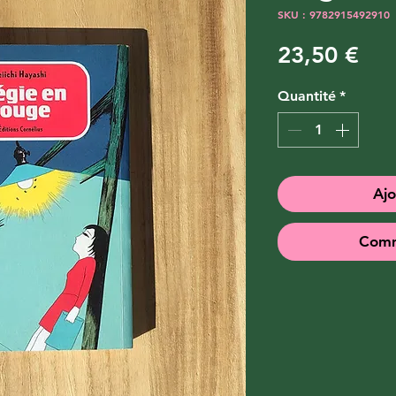
SKU : 9782915492910
Pri
23,50 €
Quantité
*
Ajo
Comm