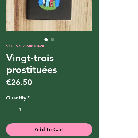
SKU: 9782360810420
Vingt-trois
prostituées
Price
€26.50
Quantity
*
Add to Cart