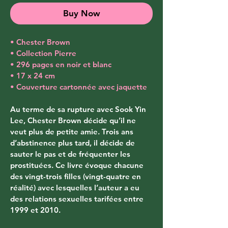
Buy Now
• Chester Brown
• Collection Pierre
• 296 pages en noir et blanc
• 17 x 24 cm
• Couverture cartonnée avec jaquette
Au terme de sa rupture avec Sook Yin 
Lee, Chester Brown décide qu’il ne 
veut plus de petite amie. Trois ans 
d’abstinence plus tard, il décide de 
sauter le pas et de fréquenter les 
prostituées. Ce livre évoque chacune 
des vingt-trois filles (vingt-quatre en 
réalité) avec lesquelles l’auteur a eu 
des relations sexuelles tarifées entre 
1999 et 2010. 