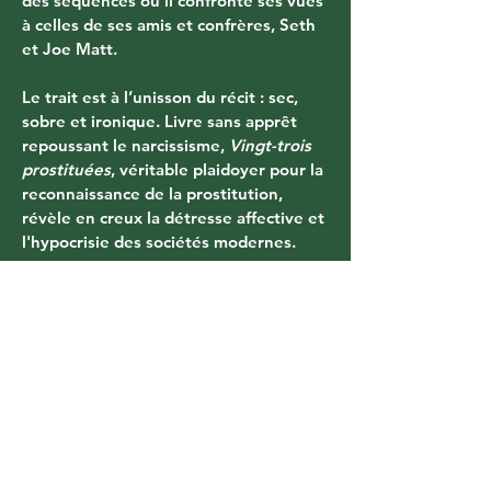
des séquences où il confronte ses vues 
à celles de ses amis et confrères, Seth 
et Joe Matt. 
Le trait est à l’unisson du récit : sec, 
sobre et ironique. Livre sans apprêt 
repoussant le narcissisme, 
Vingt-trois 
prostituées
, véritable plaidoyer pour la 
reconnaissance de la prostitution, 
révèle en creux la détresse affective et 
l'hypocrisie des sociétés modernes.
Related Products