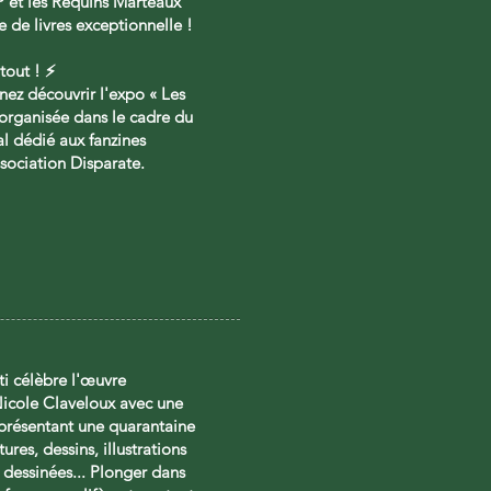
P et les Requins Marteaux
 de livres exceptionnelle !
tout ! ⚡️
nez découvrir l'expo « Les
 organisée dans le cadre du
val dédié aux fanzines
ssociation Disparate.
ti célèbre l'œuvre
icole Claveloux avec une
 présentant une quarantaine
ures, dessins, illustrations
 dessinées... Plonger dans