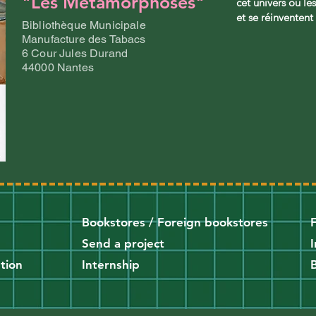
"Les Métamorphoses"
cet univers où le
et se réinventent
Bibliothèque Municipale
Manufacture des Tabacs
6 Cour Jules Durand
44000 Nantes
Bookstores / Foreign bookstores
Send a project
ution
Internship