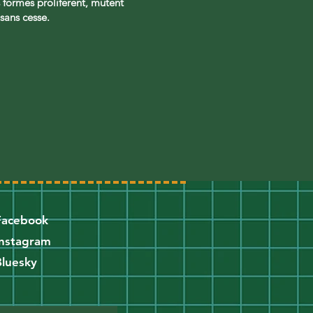
s formes prolifèrent, mutent
 sans cesse.
Facebook
Instagram
Bluesky