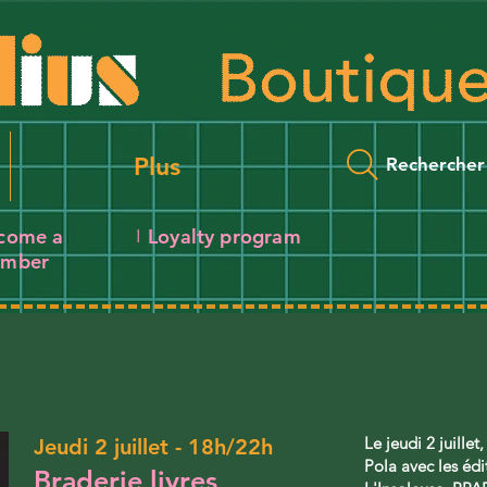
Plus
Rechercher
come a
Loyalty program
I
mber
Le jeudi 2 juille
Jeudi 2 juillet - 18h/22h
Pola avec les édi
Braderie livres