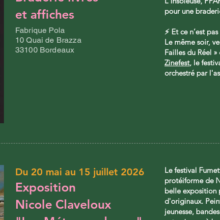
L'Insoleuse, PPA
pour une braderie
et affiches
Fabrique Pola
⚡️ Et ce n’est pas 
10 Quai de Brazza
Le même soir, ve
33100 Bordeaux
Failles du Réel »
Zinefest
, le festi
orchestré par l'a
Le festival Fumet
Du 20 mai au 15 juillet 2026
protéiforme de N
Exposition
belle exposition
d'originaux. Peint
Nicole Claveloux
jeunesse, bandes