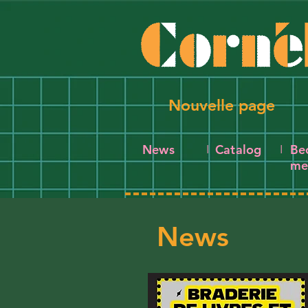
Nouvelle page
News
Catalog
Be
I
I
me
News