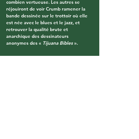
combien vertueuse. Les autres se 
réjouiront de voir Crumb ramener la 
bande dessinée sur le trottoir où elle 
est née avec le blues et le jazz, et 
retrouver la qualité brute et 
anarchique des dessinateurs 
anonymes des « 
Tijuana Bibles 
».
Related Products
Cornelius team
Foreign rights
Diffusion & Distribution