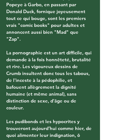
Popeye à Garbo, en passant par 
Donald Duck, fornique joyeusement 
tout ce qui bouge, sont les premiers 
vrais "comic books" pour adultes et 
annoncent aussi bien "Mad" que 
"Zap".
La pornographie est un art difficile, qui 
demande à la fois honnêteté, brutalité 
et rire. Les vigoureux dessins de 
Crumb insultent donc tous les tabous, 
de l'inceste à la pédophilie, et 
bafouent allègrement la dignité 
humaine (et même animal), sans 
distinction de sexe, d'âge ou de 
couleur.
Les pudibonds et les hypocrites y 
trouveront aujourd’hui comme hier, de 
quoi alimenter leur indignation, ô 