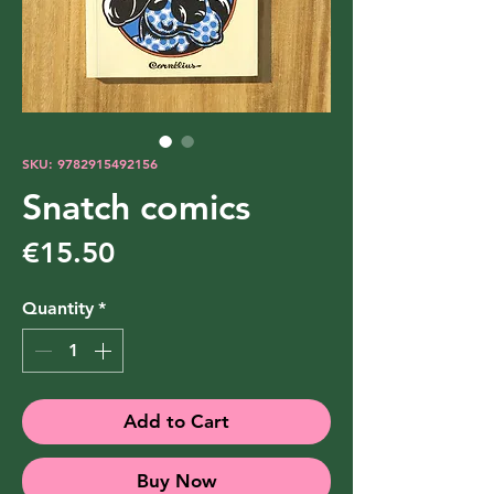
SKU: 9782915492156
Snatch comics
Price
€15.50
Quantity
*
Add to Cart
Buy Now