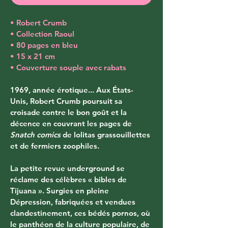
• Robert Crumb
• Collection Raoul
• 80 pages en bleu
• 15 x 21 cm
• Couverture souple avec rabats
1969, année érotique... Aux États-
Unis, Robert Crumb poursuit sa 
croisade contre le bon goût et la 
décence en couvrant les pages de 
Snatch comics
 de lolitas grassouillettes 
et de fermiers zoophiles. 
La petite revue underground se 
réclame des célèbres « bibles de 
Tijuana ». Surgies en pleine 
Dépression, fabriquées et vendues 
clandestinement, ces bédés pornos, où 
le panthéon de la culture populaire, de 