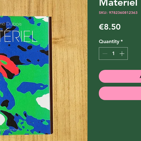
Matériel
SKU: 9782360812363
Price
€8.50
Quantity
*