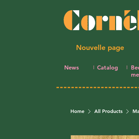
Nouvelle page
News
Catalog
Be
I
I
me
Home
All Products
Ma