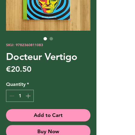
SKU: 9782360811083
Docteur Vertigo
Price
€20.50
Quantity
*
Add to Cart
Buy Now