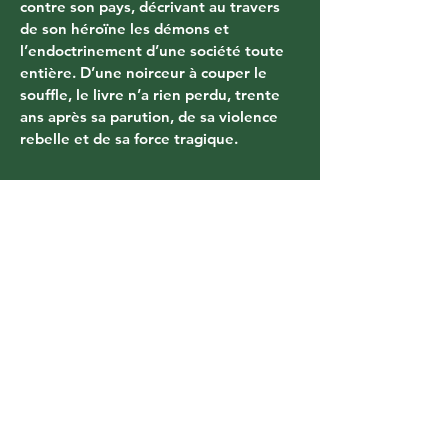
contre son pays, décrivant au travers 
de son héroïne les démons et 
l’endoctrinement d’une société toute 
entière. D’une noirceur à couper le 
souffle, le livre n’a rien perdu, trente 
ans après sa parution, de sa violence 
rebelle et de sa force tragique.
Related Products
Cornelius team
Foreign rights
Diffusion & Distribution