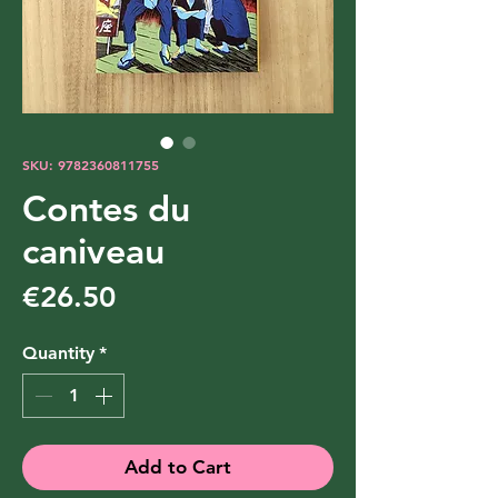
SKU: 9782360811755
Contes du
caniveau
Price
€26.50
Quantity
*
Add to Cart