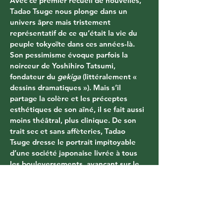
Avec ce premier recueil de nouvelles, 
Tadao Tsuge nous plonge dans un 
univers âpre mais tristement 
représentatif de ce qu’était la vie du 
peuple tokyoïte dans ces années-là. 
Son pessimisme évoque parfois la 
noirceur de Yoshihiro Tatsumi, 
fondateur du 
gekiga
 (littéralement « 
dessins dramatiques »). Mais s’il 
partage la colère et les préceptes 
esthétiques de son aîné, il se fait aussi 
moins théâtral, plus clinique. De son 
trait sec et sans affèteries, Tadao 
Tsuge dresse le portrait impitoyable 
d’une société japonaise livrée à tous 
les bouleversements, avançant sur le 
fil et toujours au bord de la rupture.
Related Products