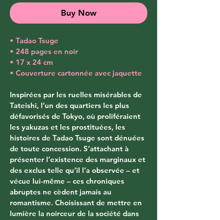
Buy Now
• Tadao Tsuge
• 248 pages en noir
• 17 x 24 cm
• Couverture cartonnée avec jaquette
Inspirées par les ruelles misérables de 
Tateishi, l’un des quartiers les plus 
défavorisés de Tokyo, où proliféraient 
les yakuzas et les prostituées, les 
histoires de Tadao Tsuge sont dénuées 
de toute concession. S’attachant à 
présenter l’existence des marginaux et 
des exclus telle qu’il l’a observée – et 
vécue lui-même – ces chroniques 
abruptes ne cèdent jamais au 
romantisme. Choisissant de mettre en 
lumière la noirceur de la société dans 