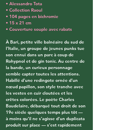
• Alessandro Tota
• Collection Raoul
• 104 pages en bichromie
• 15 x 21 cm
• Couverture souple avec rabats
À Bari, petite ville balnéaire du sud de 
l’Italie, un groupe de jeunes punks tue 
son ennui dans un parc à coup de 
Rohypnol et de gin tonic. Au centre de 
la bande, un curieux personnage 
semble capter toutes les attentions. 
Habillé d’une redingote ornée d’un 
nœud papillon, son style tranche avec 
les vestes en cuir cloutées et les 
crêtes colorées. Le poète Charles 
Baudelaire, débarqué tout droit de son 
19e siècle quelques temps plus tôt — 
à moins qu’il ne s’agisse d’un duplicata 
produit sur place — s’est rapidement 