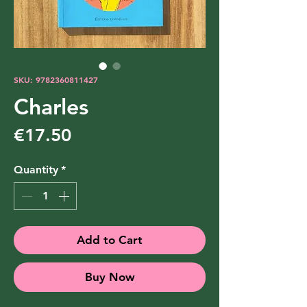
SKU: 9782360811427
Charles
Price
€17.50
Quantity
*
Add to Cart
Buy Now