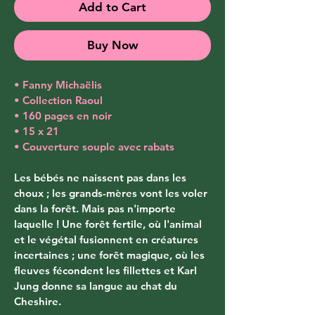
Add to Cart
Buy Now
• Fanny Michaëlis
• Collection Raoul
• 160 pages en noir
• 15 x 21
• Couverture souple avec rabats
Les bébés ne naissent pas dans les 
choux ; les grands-mères vont les voler 
dans la forêt. Mais pas n'importe 
laquelle ! Une forêt fertile, où l'animal 
et le végétal fusionnent en créatures 
incertaines ; une forêt magique, où les 
fleuves fécondent les fillettes et Karl 
Jung donne sa langue au chat du 
Cheshire. 