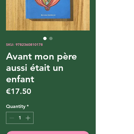
SKU: 9782360810178
Avant mon père
aussi était un
enfant
Price
€17.50
Quantity
*